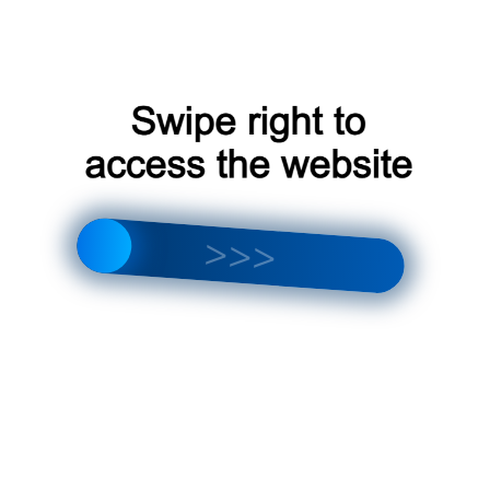
других загрязнений;
Избегать прямого солнечного света на
прибор;
Обновлять программное обеспечение
прибора по мере необходимости.
Планетарий SegaToys Homestar ౼ это
уникальный прибор, который позволяет
пользователям погрузиться в волшебный мир
звездного неба. С его помощью можно изучать
астрономию, наслаждаться красотой звездного
неба и даже путешествовать по космосу. Этот
прибор станет отличным подарком для всех,
кто интересуется астрономией и хочет иметь
дома кусочек Вселенной.