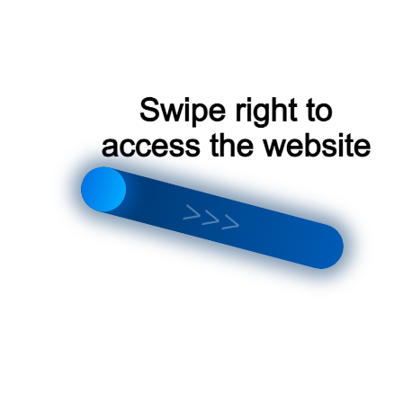
Planetarium AstroReality также имеет ряд
дополнительных возможностей:
Поддержка виртуальной реальности (VR) и
дополненной реальности (AR)
Возможность импорта и экспорта
пользовательских данных
Интеграция с социальными сетями и
сервисами для обмена astronomical
наблюдениями
Поддержка различных операционных систем,
включая Windows, macOS и Linux
Цена и доступность